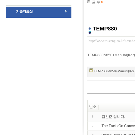
글 수
8
기술자료실
TEMP880
http://www.trusteng.co.kr/xe/in
TEMP880&850+Manual(Ko
TEMP880&850+Manual(Kor
번호
김선춘 입니다.
8
The Facts On Conven
7