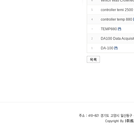
Which Was Crowned
6
controller temi 2500
5
controller temp 880
4
TEMP880
DA100 Data Acquisit
2
DA-100
1
목록