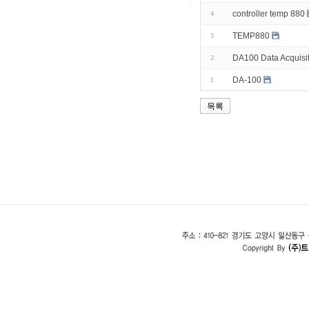
controller temp 880
4
TEMP880
3
DA100 Data Acquisit
2
DA-100
1
목록