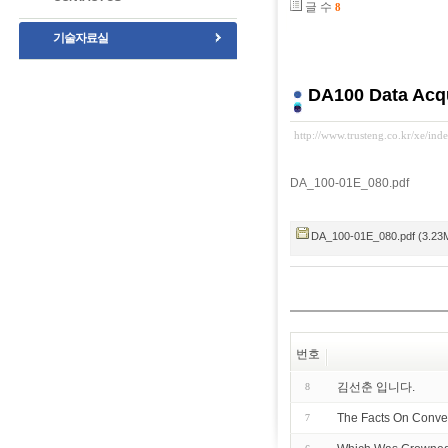
글 수
8
기술자료실
DA100 Data Acqu
http://www.trusteng.co.kr/xe/in
DA_100-01E_080.pdf
DA_100-01E_080.pdf (3.23
번호
김선춘 입니다.
8
The Facts On Conven
7