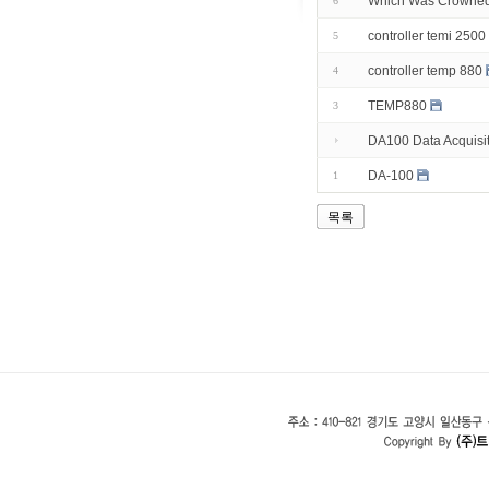
Which Was Crowned
6
controller temi 2500
5
controller temp 880
4
TEMP880
3
DA100 Data Acquisit
DA-100
1
목록