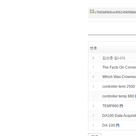
c7b93df4b5cb456145658bb5
번호
김선춘 입니다.
8
The Facts On Conven
7
Which Was Crowned
6
controller temi 2500
5
controller temp 880
TEMP880
3
DA100 Data Acquisit
2
DA-100
1