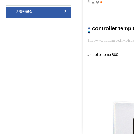
글 수
8
기술자료실
controller temp 
http://www.trusteng.co.kr/xe/i
controller temp 880