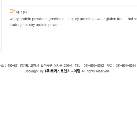
태그 (4)
whey protein powder ingredients
unjury protein powder gluten free
hot s
trader joe's soy protein powder